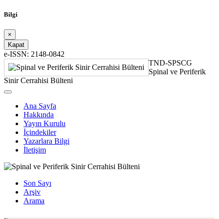
Bilgi
×
Kapat
e-ISSN: 2148-0842
TND-SPSCG
Spinal ve Periferik
Sinir Cerrahisi Bülteni
Ana Sayfa
Hakkında
Yayın Kurulu
İçindekiler
Yazarlara Bilgi
İletişim
Son Sayı
Arşiv
Arama