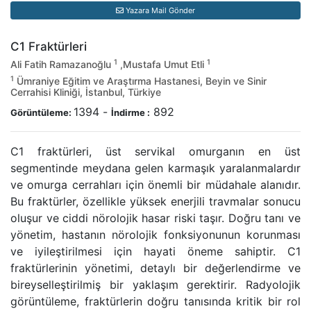
Yazara Mail Gönder
C1 Fraktürleri
1
1
Ali Fatih Ramazanoğlu
,Mustafa Umut Etli
1
Ümraniye Eğitim ve Araştırma Hastanesi, Beyin ve Sinir
Cerrahisi Kliniği, İstanbul, Türkiye
1394
-
892
Görüntüleme:
İndirme :
C1 fraktürleri, üst servikal omurganın en üst
segmentinde meydana gelen karmaşık yaralanmalardır
ve omurga cerrahları için önemli bir müdahale alanıdır.
Bu fraktürler, özellikle yüksek enerjili travmalar sonucu
oluşur ve ciddi nörolojik hasar riski taşır. Doğru tanı ve
yönetim, hastanın nörolojik fonksiyonunun korunması
ve iyileştirilmesi için hayati öneme sahiptir. C1
fraktürlerinin yönetimi, detaylı bir değerlendirme ve
bireyselleştirilmiş bir yaklaşım gerektirir. Radyolojik
görüntüleme, fraktürlerin doğru tanısında kritik bir rol