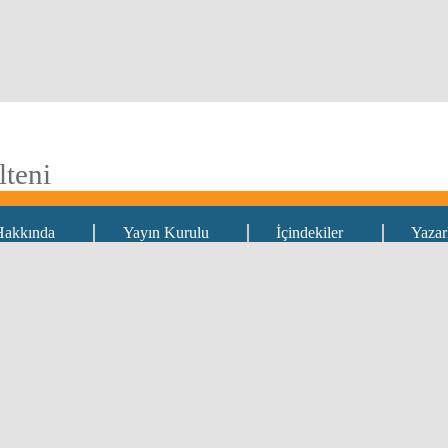
lteni
Hakkında
Yayın Kurulu
İçindekiler
Yazar