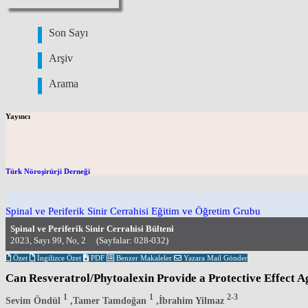
Son Sayı
Arşiv
Arama
Yayıncı
Türk Nöroşirürji Derneği
Spinal ve Periferik Sinir Cerrahisi Eğitim ve Öğretim Grubu
Spinal ve Periferik Sinir Cerrahisi Bülteni
2023, Sayı 99, No, 2 (Sayfalar: 028-032)
Özet
İngilizce Özet
PDF
Benzer Makaleler
Yazara Mail Gönder
Can Resveratrol/Phytoalexin Provide a Protective Effect Ag
1
1
2-3
Sevim Öndül
,Tamer Tamdoğan
,İbrahim Yilmaz