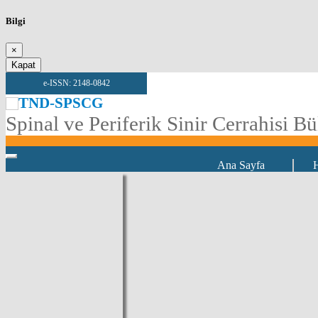
Bilgi
×
Kapat
e-ISSN: 2148-0842
TND-SPSCG
Spinal ve Periferik Sinir Cerrahisi Bü
Ana Sayfa