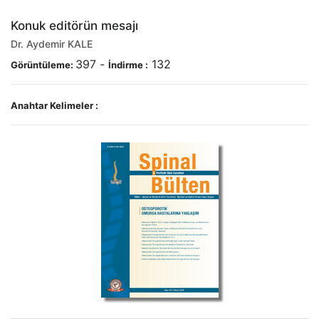
Konuk editörün mesajı
Dr. Aydemir KALE
397
-
132
Görüntüleme:
İndirme :
Anahtar Kelimeler :