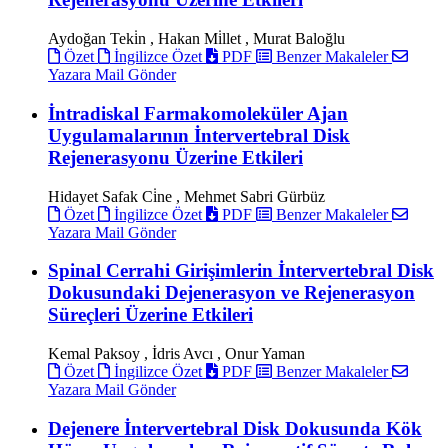
Aydoğan Teki̇n , Hakan Mi̇llet , Murat Baloğlu
Özet
İngilizce Özet
PDF
Benzer Makaleler
Yazara Mail Gönder
İntradiskal Farmakomoleküler Ajan
Uygulamalarının İntervertebral Disk
Rejenerasyonu Üzerine Etkileri
Hidayet Safak Ci̇ne , Mehmet Sabri Gürbüz
Özet
İngilizce Özet
PDF
Benzer Makaleler
Yazara Mail Gönder
Spinal Cerrahi Girişimlerin İntervertebral Disk
Dokusundaki Dejenerasyon ve Rejenerasyon
Süreçleri Üzerine Etkileri
Kemal Paksoy , İdris Avcı , Onur Yaman
Özet
İngilizce Özet
PDF
Benzer Makaleler
Yazara Mail Gönder
Dejenere İntervertebral Disk Dokusunda Kök