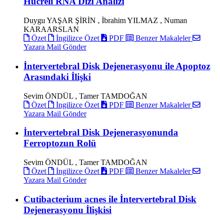
Hücreli RNA Dizi Analizi
Duygu YAŞAR ŞİRİN , İbrahim YILMAZ , Numan
KARAARSLAN
Özet
İngilizce Özet
PDF
Benzer Makaleler
Yazara Mail Gönder
İntervertebral Disk Dejenerasyonu ile Apoptoz
Arasındaki İlişki
Sevim ÖNDÜL , Tamer TAMDOĞAN
Özet
İngilizce Özet
PDF
Benzer Makaleler
Yazara Mail Gönder
İntervertebral Disk Dejenerasyonunda
Ferroptozun Rolü
Sevim ÖNDÜL , Tamer TAMDOĞAN
Özet
İngilizce Özet
PDF
Benzer Makaleler
Yazara Mail Gönder
Cutibacterium acnes ile İntervertebral Disk
Dejenerasyonu İlişkisi