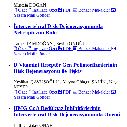
Mustafa DOĞAN
Özet
İngilizce Özet
PDF
Benzer Makaleler
Yazara Mail Gönder
İntervertebral Disk Dejenerasyonunda
Nekroptozun Rolü
Tamer TAMDOĞAN , Sevim ÖNDÜL
Özet
İngilizce Özet
PDF
Benzer Makaleler
Yazara Mail Gönder
D Vitamini Reseptör Gen Polimorfizmlerinin
Disk Dejenerasyonu ile İlişkisi
Neslihan ÇAVUŞOĞLU , Aleyna Gökçen ŞAHİN , Neşe
KESER
Özet
İngilizce Özet
PDF
Benzer Makaleler
Yazara Mail Gönder
HMG-CoA Redüktaz İnhibitörlerinin
İntervertebral Disk Dejenerasyonunda Önemi
Lütfi Çağatay ONAR