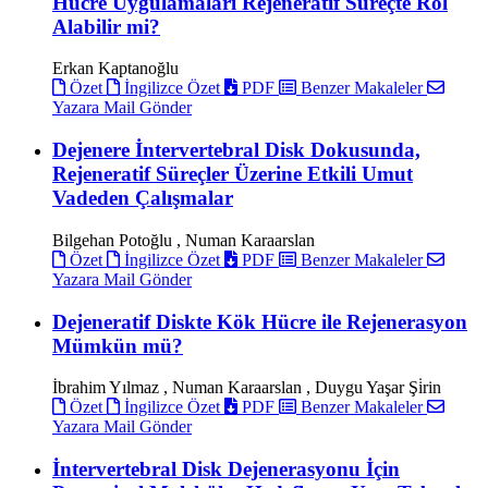
Hücre Uygulamaları Rejeneratif Süreçte Rol
Alabilir mi?
Erkan Kaptanoğlu
Özet
İngilizce Özet
PDF
Benzer Makaleler
Yazara Mail Gönder
Dejenere İntervertebral Disk Dokusunda,
Rejeneratif Süreçler Üzerine Etkili Umut
Vadeden Çalışmalar
Bilgehan Potoğlu , Numan Karaarslan
Özet
İngilizce Özet
PDF
Benzer Makaleler
Yazara Mail Gönder
Dejeneratif Diskte Kök Hücre ile Rejenerasyon
Mümkün mü?
İbrahim Yılmaz , Numan Karaarslan , Duygu Yaşar Şi̇rin
Özet
İngilizce Özet
PDF
Benzer Makaleler
Yazara Mail Gönder
İntervertebral Disk Dejenerasyonu İçin