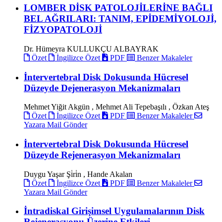
LOMBER DİSK PATOLOJİLERİNE BAĞLI
BEL AĞRILARI: TANIM, EPİDEMİYOLOJİ,
FİZYOPATOLOJİ
Dr. Hümeyra KULLUKÇU ALBAYRAK
Özet
İngilizce Özet
PDF
Benzer Makaleler
İntervertebral Disk Dokusunda Hücresel
Düzeyde Dejenerasyon Mekanizmaları
Mehmet Yiğit Akgün , Mehmet Ali Tepebaşılı , Özkan Ateş
Özet
İngilizce Özet
PDF
Benzer Makaleler
Yazara Mail Gönder
İntervertebral Disk Dokusunda Hücresel
Düzeyde Rejenerasyon Mekanizmaları
Duygu Yaşar Şi̇ri̇n , Hande Akalan
Özet
İngilizce Özet
PDF
Benzer Makaleler
Yazara Mail Gönder
İntradiskal Girişimsel Uygulamalarının Disk
Rejenerasyonu Üzerine Etkileri