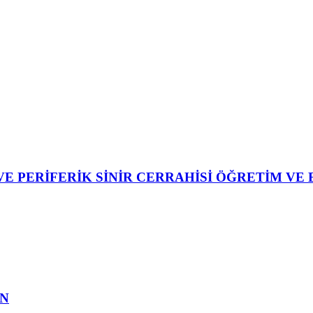
VE PERİFERİK SİNİR CERRAHİSİ ÖĞRETİM VE
ON