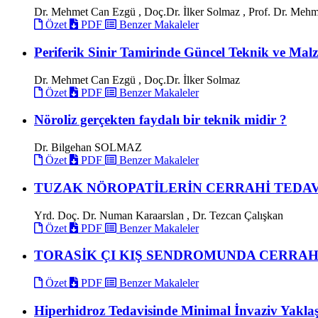
Dr. Mehmet Can Ezgü , Doç.Dr. İlker Solmaz , Prof. Dr. Me
Özet
PDF
Benzer Makaleler
Periferik Sinir Tamirinde Güncel Teknik ve Mal
Dr. Mehmet Can Ezgü , Doç.Dr. İlker Solmaz
Özet
PDF
Benzer Makaleler
Nöroliz gerçekten faydalı bir teknik midir ?
Dr. Bilgehan SOLMAZ
Özet
PDF
Benzer Makaleler
TUZAK NÖROPATİLERİN CERRAHİ TEDA
Yrd. Doç. Dr. Numan Karaarslan , Dr. Tezcan Çalışkan
Özet
PDF
Benzer Makaleler
TORASİK ÇI KIŞ SENDROMUNDA CERRAHİ
Özet
PDF
Benzer Makaleler
Hiperhidroz Tedavisinde Minimal İnvaziv Yakl