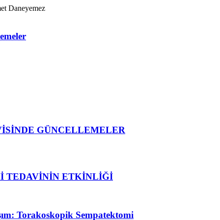
hmet Daneyemez
zemeler
VİSİNDE GÜNCELLEMELER
 TEDAVİNİN ETKİNLİĞİ
aşım: Torakoskopik Sempatektomi