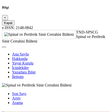
Bilgi
×
Kapat
e-ISSN: 2148-0842
TND-SPSCG
Spinal ve Periferik
Sinir Cerrahisi Bülteni
Ana Sayfa
Hakkında
Yayın Kurulu
İçindekiler
Yazarlara Bilgi
İletişim
Son Sayı
Arşiv
Arama