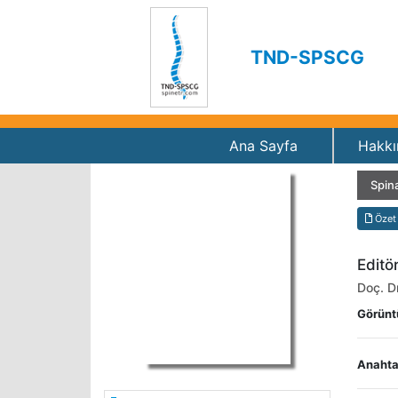
TND-SPSCG
Ana Sayfa
Hakkı
Spina
Özet
Editö
Doç. D
Görünt
Anahtar