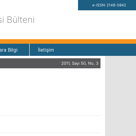
e-ISSN: 2148-0842
si Bülteni
ara Bilgi
İletişim
2011, Sayı 50, No, 3