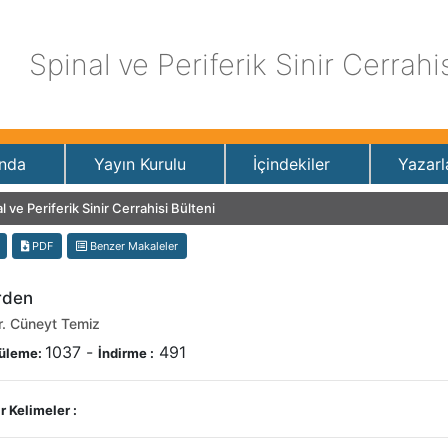
Spinal ve Periferik Sinir Cerrahi
nda
Yayın Kurulu
İçindekiler
Yazarl
l ve Periferik Sinir Cerrahisi Bülteni
PDF
Benzer Makaleler
rden
r. Cüneyt Temiz
1037
-
491
üleme:
İndirme :
 Kelimeler :