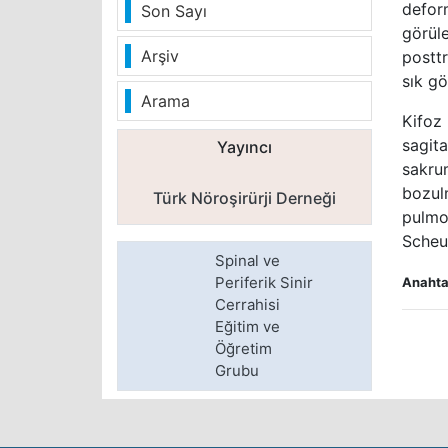
deform
Son Sayı
görül
Arşiv
postt
sık gö
Arama
Kifoz
sagit
Yayıncı
sakrum
bozul
Türk Nöroşirürji Derneği
pulmo
Scheue
Spinal ve
Periferik Sinir
Anahtar
Cerrahisi
Eğitim ve
Öğretim
Grubu