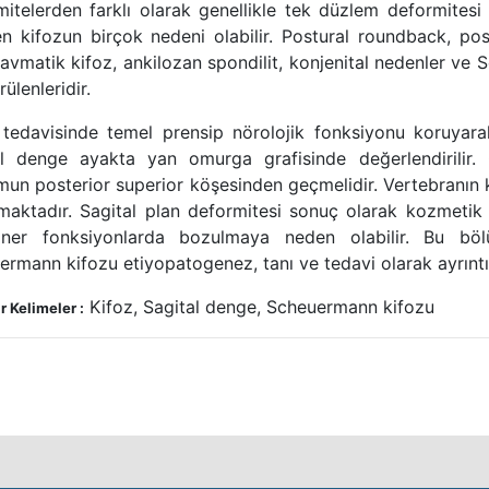
itelerden farklı olarak genellikle tek düzlem deformitesi 
en kifozun birçok nedeni olabilir. Postural roundback, po
ravmatik kifoz, ankilozan spondilit, konjenital nedenler ve
rülenleridir.
 tedavisinde temel prensip nörolojik fonksiyonu koruyarak
al denge ayakta yan omurga grafisinde değerlendirilir. 
un posterior superior köşesinden geçmelidir. Vertebranın k
maktadır. Sagital plan deformitesi sonuç olarak kozmetik 
ner fonksiyonlarda bozulmaya neden olabilir. Bu böl
rmann kifozu etiyopatogenez, tanı ve tedavi olarak ayrıntıl
Kifoz, Sagital denge, Scheuermann kifozu
 Kelimeler :