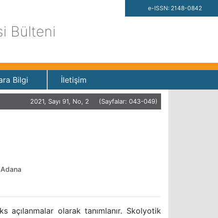
e-ISSN: 2148-0842
si Bülteni
ara Bilgi
İletişim
2021, Sayı 91, No, 2 (Sayfalar: 043-049)
, Adana
s açılanmalar olarak tanımlanır. Skolyotik