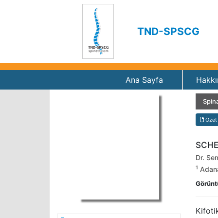
TND-SPSCG
Ana Sayfa
Hakkı
Spina
Özet
SCHE
Dr. Se
1
Adana 
Görünt
Kifot