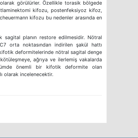
olarak görülürler. Özellikle torasik bölgede
stlaminektomi kifozu, postenfeksiyoz kifoz,
 Scheuermann kifozu bu nedenler arasında en
 sagital planın restore edilmesidir. Nötral
C7 orta noktasından indirilen şakül hattı
ifotik deformitelerinde nötral sagital denge
kötüleşmeye, ağrıya ve ilerlemiş vakalarda
ümde önemli bir kifotik deformite olan
ı olarak incelenecektir.