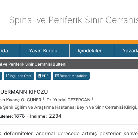
Spinal ve Periferik Sinir Cerrahi
nda
Yayın Kurulu
İçindekiler
Yazarl
l ve Periferik Sinir Cerrahisi Bülteni
İngilizce Özet
PDF
Benzer Makaleler
UERMANN KIFOZU
1
1
mih Kıvanç OLGUNER
,Dr. Yurdal GEZERCAN
Şehir Eğitim ve Araştırma Hastanesi Beyin ve Sinir Cerrahisi Kliniği
1878
-
2234
üleme:
İndirme :
ik deformiteler, anormal derecede artmış posterior konvek