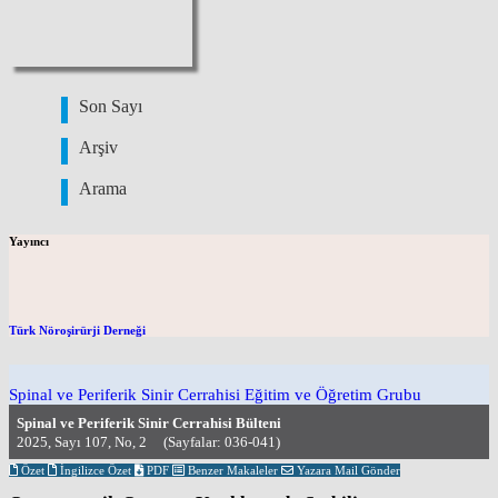
Son Sayı
Arşiv
Arama
Yayıncı
Türk Nöroşirürji Derneği
Spinal ve Periferik Sinir Cerrahisi Eğitim ve Öğretim Grubu
Spinal ve Periferik Sinir Cerrahisi Bülteni
2025, Sayı 107, No, 2 (Sayfalar: 036-041)
Özet
İngilizce Özet
PDF
Benzer Makaleler
Yazara Mail Gönder