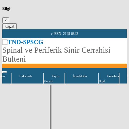
Bilgi
×
Kapat
e-ISSN: 2148-0842
TND-SPSCG
Spinal ve Periferik Sinir Cerrahisi
Bülteni
Ana
Hakkında
Yayın
İçindekiler
Yazarlara
İ
Kurulu
Bilgi