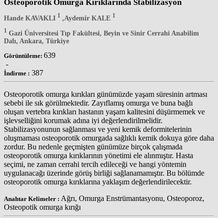
Osteoporotik Omurga Kırıklarında Stabilizasyon
1
1
Hande KAVAKLI
,Aydemir KALE
1
Gazi Üniversitesi Tıp Fakültesi, Beyin ve Sinir Cerrahi Anabilim
Dalı, Ankara, Türkiye
639
Görüntüleme:
-
387
İndirme :
Osteoporotik omurga kırıkları günümüzde yaşam süresinin artması
sebebi ile sık görülmektedir. Zayıflamış omurga ve buna bağlı
oluşan vertebra kırıkları hastanın yaşam kalitesini düşürmemek ve
işlevselliğini korumak adına iyi değerlendirilmelidir.
Stabilizasyonunun sağlanması ve yeni kemik deformitelerinin
oluşmaması osteoporotik omurgada sağlıklı kemik dokuya göre daha
zordur. Bu nedenle geçmişten günümüze birçok çalışmada
osteoporotik omurga kırıklarının yönetimi ele alınmıştır. Hasta
seçimi, ne zaman cerrahi tercih edileceği ve hangi yöntemin
uygulanacağı üzerinde görüş birliği sağlanamamıştır. Bu bölümde
osteoporotik omurga kırıklarına yaklaşım değerlendirilecektir.
Ağrı, Omurga Enstrümantasyonu, Osteoporoz,
Anahtar Kelimeler :
Osteopotik omurga kırığı