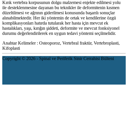
Kırık vertebra korpusunun dolgu malzemesi enjekte edilmesi yolu
ile desteklenmesine dayanan bu teknikler ile deformitenin kısmen
düzeltilmesi ve ağrının giderilmesi konusunda başarılı sonuçlar
alınabilmektedir. Her iki yöntemin de ortak ve kendilerine özgü
komplikasyonları hatırda tutularak her hasta için mevcut ek
hastalıkları, yaşı, kırığın şiddeti, deformite ve mevcut fonksiyonel
durumu değerlendirilerek en uygun tedavi yöntemi seçilmelidir.
Anahtar Kelimeler :
Osteoporoz, Vertebral fraktür, Vertebroplasti,
Kifoplasti
Copyright © 2026 - Spinal ve Periferik Sinir Cerrahisi Bülteni