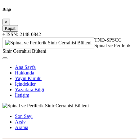
Bilgi
×
Kapat
e-ISSN: 2148-0842
TND-SPSCG
Spinal ve Periferik
Sinir Cerrahisi Bülteni
Ana Sayfa
Hakkında
Yayın Kurulu
İçindekiler
Yazarlara Bilgi
İletişim
Son Sayı
Arşiv
Arama