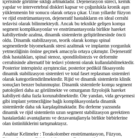
içerisinde görülme sıklığı artmaktadır. Dejenerasyon süreci, kemik
yapılar ve intervertebral diskleri kapsar ve çoğunlukla kronik aşırı
yüklenmenin bir sonucu olarak ortaya çıkar. Uzun yıllardır füzyon
ve rijid enstrümantasyon, dejeneratif hastalıkların en ideal cerrahi
tedavisi olarak bilinmekteydi. Ancak bu teknikle gelişen komşu
segment komplikasyonlar ve enstrümantasyonla birlikte hareket
kabiliyetinde azalma, dinamik sistemlerin geliştirilmesinde öncü
oldu. Dinamik stabilizasyon, teorik olarak komşu spinal
segmentlerde biyomekanik stresi azaltmak ve implantın yorgunluk
yetmezliğinin önüne geçmek amacıyla ortaya çıkmıştır. Dejeneratif
disk hastalıkları, spinal stenoz, spondilolistezis ve deformite
cerrahisinde alternatif bir tedavi yöntemi olarak kullanılabilmektedir.
Posterior interspinöz ayrıştırıcılar, posterior pedikül fiksasyonlu
dinamik stabilizasyon sistemleri ve total faset replasman sistemleri
olarak kategorilendirilmektedir. Rijid ve dinamik sistemlerin klinik
sonuçları benzer bulunmuştur. Dinamik sistemlerle komşu segment
patolojileri daha az görülmekte ve omurganın fizyolojik hareket
kabiliyeti daha fazla korunabilmektedir. Öte yandan, vida gevşemesi
gibi implant yetmezliğine bağlı komplikasyonlarla dinamik
sistemlerde daha sık karşılaşılmaktadır. Bu derleme yazısında
dinamik ve rijid sistemlerin uzun segment stabilizasyon gerektiren
hastalardaki avantajlarını ve dezavantajlarıyla birlikte birbirlerine
olan üstünlüklerini tartışmaktayız.
Anahtar Kelimeler :
Torakolomber enstrümantasyon, Füzyon,